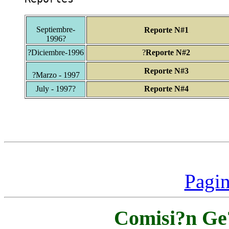
Septiembre-
Reporte N#1
1996?
?Diciembre-1996
?
Reporte N#2
Reporte N#3
?Marzo - 1997
July - 1997?
Reporte N#4
Pagin
Comisi?n Ge