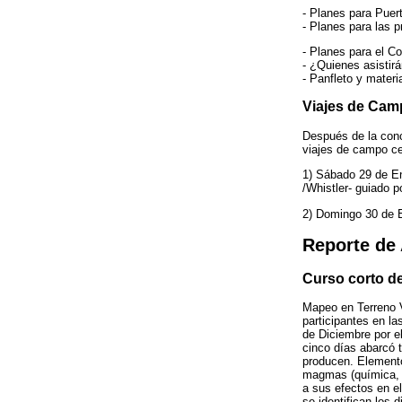
- Planes para Puer
- Planes para las p
- Planes para el C
- ¿Quienes asistir
- Panfleto y mater
Viajes de Cam
Después de la conc
viajes de campo c
1) Sábado 29 de E
/Whistler- guiado p
2) Domingo 30 de E
Reporte de 
Curso corto d
Mapeo en Terreno V
participantes en l
de Diciembre por el
cinco días abarcó 
producen. Elemento
magmas (química, d
a sus efectos en el
se identifican los