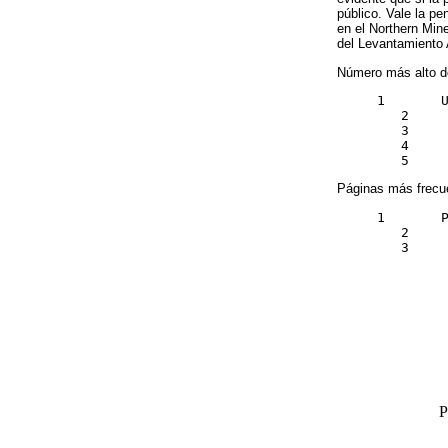
público. Vale la p
en el Northern Min
del Levantamiento 
Número más alto de
     1       U
        2     
        3     
        4     
        5    
Páginas más frecu
     1       P
        2     
        3     
P