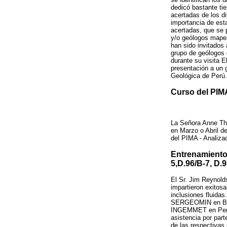
dedicó bastante ti
acertadas de los di
importancia de est
acertadas, que se 
y/o geólogos mapea
han sido invitados 
grupo de geólogos 
durante su visita E
presentación a un
Geológica de Perú.
Curso del PIMA
La Señora Anne Th
en Marzo o Abril de
del PIMA - Analizado
Entrenamiento 
5,D.96/B-7, D.9
El Sr. Jim Reynold
impartieron exitos
inclusiones fluidas
SERGEOMIN en Boliv
INGEMMET en Perú 
asistencia por parte
de las respectivas 