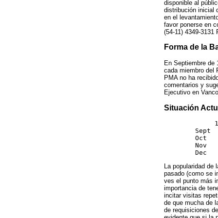
disponible al públi
distribución inicial
en el levantamient
favor ponerse en c
(54-11) 4349-3131 
Forma de la B
En Septiembre de 1
cada miembro del P
PMA no ha recibido
comentarios y suge
Ejecutivo en Vanco
Situación Act
             1
        Sept  
        Oct   
        Nov   
        Dec  
La popularidad de 
pasado (como se ind
ves el punto más i
importancia de tene
incitar visitas rep
de que mucha de la
de requisiciones d
evidente que si la 