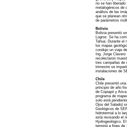
no se han liberado
metalogénicos de d
análisis de las im
que se planean otr
de parámetros múlt
Bolivia
Bolivia presentó u
Logros: Se ha com
Tahua. Durante el 
los mapas geológic
condujo un viaje d
Ing. Jorge Clave
recolectaron muestr
tres campañas de c
trimestre se impar
instalaciones de
Chile
Chile presentó una 
principio de año f
de Copiapó y Arica
programa de mapeo
solo está pendient
Ojos del Salado) s
Geológicos de SER
hidrotermal a lo la
está revisando el 
Hydrogeológico. El
terminó a fines de