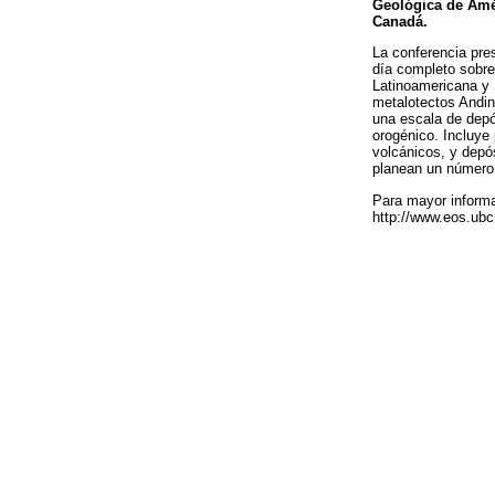
Geológica de Amér
Canadá.
La conferencia pre
día completo sobre
Latinoamericana y 
metalotectos Andi
una escala de depós
orogénico. Incluye 
volcánicos, y depó
planean un número 
Para mayor informa
http://www.eos.ub