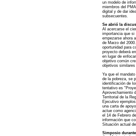
un modelo de infor
miembros del PMA l
digital y de dar id
subsecuentes.
Se abrió la discu
Al acercarse el ci
importancia que si
empezarse ahora a h
de Marzo del 2000.
oportunidad para c
proyecto deberá en
en lugar de enfocar
objetivo común cre
objetivos similare
Ya que el mandato 
de la pobreza, se 
identificación de l
tentativo es "Proye
Aprovechamiento d
Territorial de la R
Ejecutivo ejemplos
una carta de apoyo
actue como agencia
el 14 de Febrero de
información que co
Situación actual d
Simposio durante 