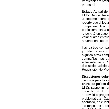
Verificables y pron
trimestral.
Estado Actual de
El Dr. Dennis Tesk
un informe sobre el
reportó que el lev
compañías: Anaco
participará con la 
le solicitó un pag
volar el área enter
acuerdo en que se 
Hay ya tres compañ
y Chile. Estas son
algunas otras comp
compañías más par
el levantamiento. 
dos socios adicion
Requisición de Pro
Discusiones sobr
Técnico para la c
entre los países 
El Dr. Zappettini r
miércoles 26 de Ene
se reveló el progre
problematicas. Cad
acordado, en cuanto
los mapas en la reu