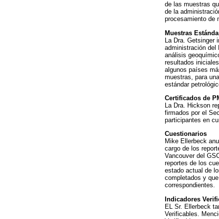
de las muestras qu
de la administració
procesamiento de 
Muestras Estánda
La Dra. Getsinger 
administración del
análisis geoquímic
resultados iniciale
algunos países má
muestras, para una
estándar petrológic
Certificados de 
La Dra. Hickson re
firmados por el Sec
participantes en c
Cuestionarios
Mike Ellerbeck anu
cargo de los report
Vancouver del GSC.
reportes de los cue
estado actual de l
completados y que
correspondientes.
Indicadores Verif
EL Sr. Ellerbeck t
Verificables. Menc