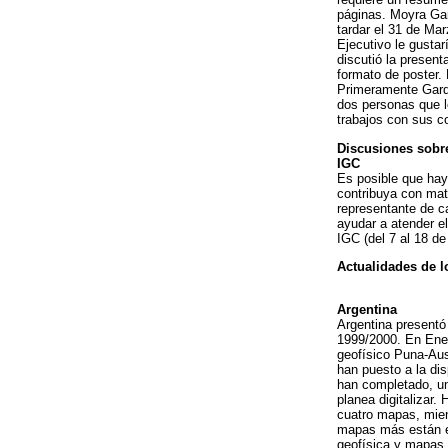
páginas. Moyra Gar
tardar el 31 de Ma
Ejecutivo le gusta
discutió la presen
formato de poster.
Primeramente Garde
dos personas que l
trabajos con sus c
Discusiones sobre
IGC
Es posible que hay
contribuya con mat
representante de c
ayudar a atender e
IGC (del 7 al 18 de
Actualidades de 
Argentina
Argentina presentó
1999/2000. En Ener
geofísico Puna-Aust
han puesto a la di
han completado, un
planea digitalizar
cuatro mapas, mien
mapas más están en
geofísica y mapas 