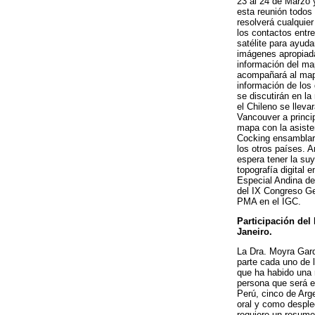
23 al 24 de Marzo 
esta reunión todos
resolverá cualquie
los contactos entr
satélite para ayuda
imágenes apropiada
información del ma
acompañará al mapa
información de los 
se discutirán en la
el Chileno se lleva
Vancouver a princip
mapa con la asiste
Cocking ensamblará 
los otros países. A
espera tener la suy
topografía digital
Especial Andina de
del IX Congreso G
PMA en el IGC.
Participación del
Janeiro.
La Dra. Moyra Gar
parte cada uno de 
que ha habido una r
persona que será e
Perú, cinco de Arg
oral y como desple
requiere un resume