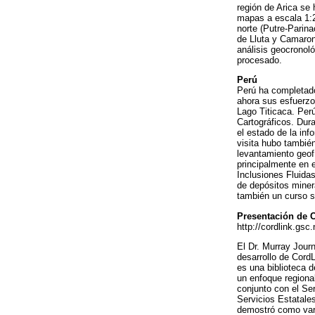
región de Arica se
mapas a escala 1:2
norte (Putre-Parina
de Lluta y Camaron
análisis geocronol
procesado.
Perú
Perú ha completado
ahora sus esfuerzos
Lago Titicaca. Per
Cartográficos. Dura
el estado de la in
visita hubo también
levantamiento geofí
principalmente en 
Inclusiones Fluida
de depósitos miner
también un curso s
Presentación de C
http://cordlink.gsc
El Dr. Murray Jour
desarrollo de Cord
es una biblioteca d
un enfoque regional
conjunto con el Se
Servicios Estatale
demostró como vari