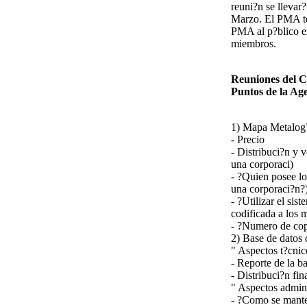
reuni?n se llevar?
Marzo. El PMA te
PMA al p?blico en
miembros.
Reuniones del C
Puntos de la Ag
1) Mapa Metalog
- Precio
- Distribuci?n y
una corporaci)
- ?Quien posee lo
una corporaci?n?
- ?Utilizar el si
codificada a los 
- ?Numero de cop
2) Base de datos 
" Aspectos t?cnic
- Reporte de la b
- Distribuci?n fin
" Aspectos admini
- ?Como se mante