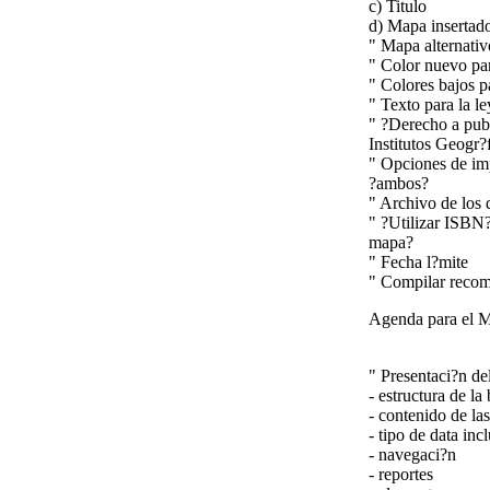
c) Titulo
d) Mapa insertad
" Mapa alternativ
" Color nuevo pa
" Colores bajos p
" Texto para la l
" ?Derecho a publ
Institutos Geogr?
" Opciones de imp
?ambos?
" Archivo de los 
" ?Utilizar ISBN?
mapa?
" Fecha l?mite
" Compilar recom
Agenda para el
" Presentaci?n 
- estructura de la
- contenido de las
- tipo de data inc
- navegaci?n
- reportes