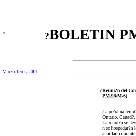
BOLETIN P
?
?
Marzo
1ero., 2001
?
Reuni?n del Con
PM.98/M-6)
La pr?xima reuni?
Ontario, Canad?,
La reuni?n se lle
n se hospedar?n 
acordado durante 