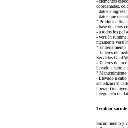
- elementos espec
coordenadas, col
- datos a ingresar
- datos que neces
" Productos fina
- base de datos c
- a todos los pa?s
- versi?n runtime,
nicamente versi?n
" Entrenamiento
- Talleres de medi
Servicios Geol?g
- Talleres de un 
llevado a cabo en
" Mantenimiento
- Llevado a cabo 
actualizaci?n cad
liberaci) incluye
integraci?n de da
Temblor sacude 
Sacudimiento y va