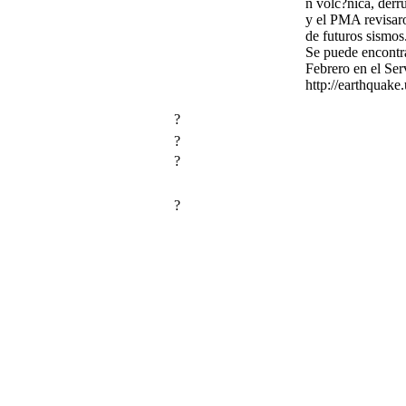
n volc?nica, derr
y el PMA revisar
de futuros sismos
Se puede encontra
Febrero en el Se
http://earthquake
?
?
?
?