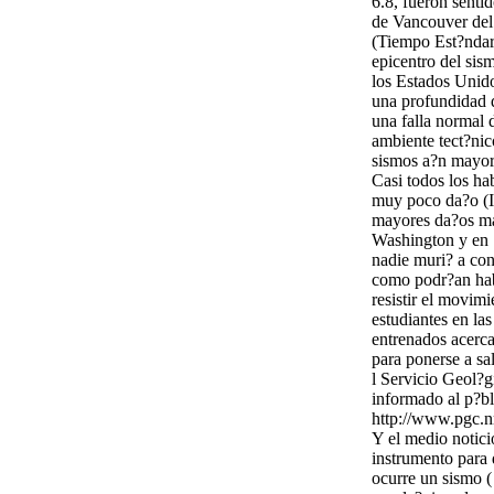
6.8, fueron senti
de Vancouver del
(Tiempo Est?ndar
epicentro del sis
los Estados Unid
una profundidad d
una falla normal 
ambiente tect?nico
sismos a?n mayor
Casi todos los ha
muy poco da?o (In
mayores da?os mat
Washington y en S
nadie muri? a con
como podr?an habe
resistir el movim
estudiantes en la
entrenados acerca
para ponerse a sa
l Servicio Geol?g
informado al p?bl
http://www.pgc.nr
Y el medio notic
instrumento para
ocurre un sismo (