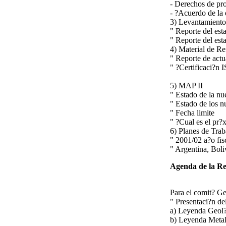
- Derechos de pro
- ?Acuerdo de la d
3) Levantamiento
" Reporte del est
" Reporte del est
4) Material de R
" Reporte de actu
" ?Certificaci?n 
5) MAP II
" Estado de la nu
" Estado de los 
" Fecha limite
" ?Cual es el pr?
6) Planes de Trab
" 2001/02 a?o fis
" Argentina, Boli
Agenda de la R
Para el comit? Ge
" Presentaci?n d
a) Leyenda Geol
b) Leyenda Metal