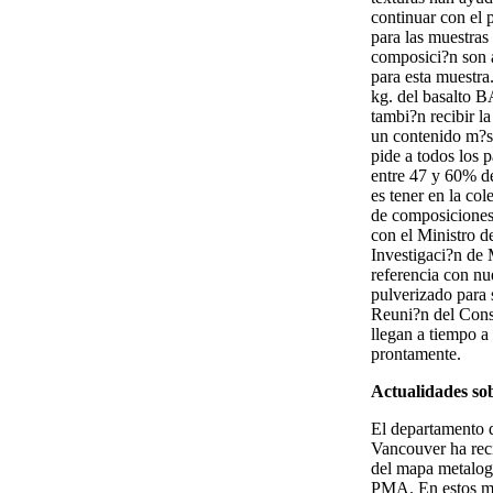
continuar con el 
para las muestras
composici?n son 
para esta muestra
kg. del basalto 
tambi?n recibir la
un contenido m?s 
pide a todos los 
entre 47 y 60% de
es tener en la co
de composiciones,
con el Ministro d
Investigaci?n de 
referencia con nue
pulverizado para 
Reuni?n del Conse
llegan a tiempo a
prontamente.
Actualidades so
El departamento 
Vancouver ha reci
del mapa metalog?
PMA. En estos mo