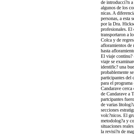
de introducci?n 
algunos de los c
nicas. A diferenc
personas, a esta 
por la Dra. Hicks
profesionales. E
transportaron a l
Colca y de regre
afloramientos de 
hasta afloramient
El viaje continu?
viaje se examinar
identific? una bu
probablemente se
participantes del
para el programa 
Candarave cerca 
de Candarave a Ta
partcipantes fuer
de varias litolog
secciones estratig
volc?nicos. El gr
metodolog?a y con
situaciones reale
la revisi?n de map