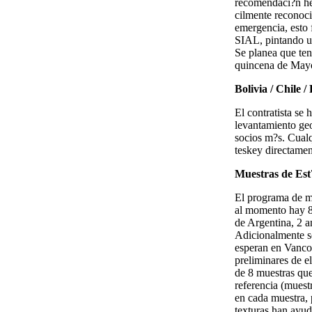
recomendaci?n hec
cilmente reconoci
emergencia, esto 
SIAL, pintando una
Se planea que te
quincena de May
Bolivia / Chile /
El contratista se
levantamiento geo
socios m?s. Cualq
teskey directamen
Muestras de Es
El programa de mu
al momento hay 8 
de Argentina, 2 a
Adicionalmente se
esperan en Vancou
preliminares de e
de 8 muestras qu
referencia (muestr
en cada muestra, 
texturas han ayu