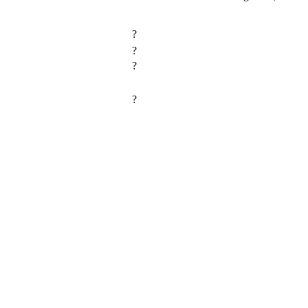
?
?
?
?