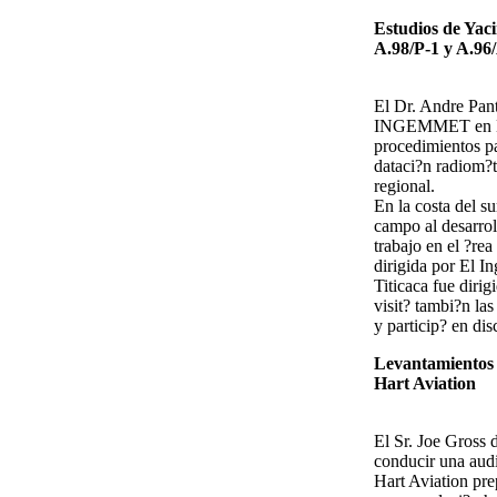
Estudios de Yac
A.98/P-1 y A.96
El Dr. Andre Pant
INGEMMET en Lim
procedimientos par
dataci?n radiom?t
regional.
En la costa del su
campo al desarrol
trabajo en el ?re
dirigida por El In
Titicaca fue diri
visit? tambi?n l
y particip? en di
Levantamientos 
Hart Aviation
El Sr. Joe Gross 
conducir una audi
Hart Aviation pre