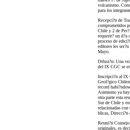
volcanismo. Cons
para los integran
Recepci?n de Trab
comprometidos por
Chile y 2 de Per?
requerir? un d?a 
proceso de edici?
editores les ser?
Mayo.
Difusi?n: Una vez
del IX CGC se env
Inscripci?n al I
Geol?gico Chileno
record habi?ndos
Asimismo ya hay 
otra parte esta r
Sur de Chile y en
relacionadas con
blicas, Direcci?n
Reuni?n Consejo E
originales, es dec