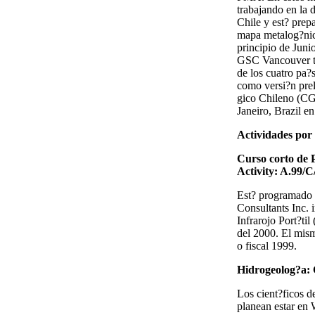
trabajando en la 
Chile y est? prep
mapa metalog?ni
principio de Juni
GSC Vancouver tr
de los cuatro pa?
como versi?n pre
gico Chileno (CG
Janeiro, Brazil e
Actividades por
Curso corto 
Activity: A.99/C
Est? programado 
Consultants Inc. 
Infrarojo Port?ti
del 2000. El mism
o fiscal 1999.
Hidrogeolog?a
Los cient?ficos 
planean estar en 