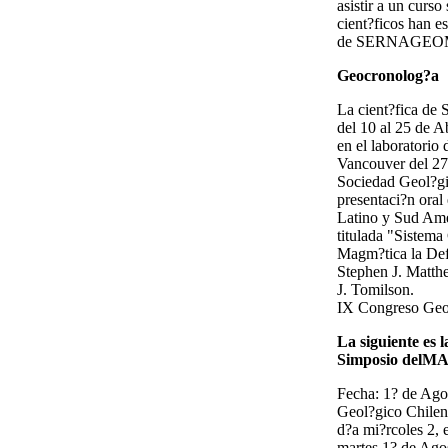
asistir a un cur
cient?ficos han e
de SERNAGEOMIN 
Geocronolog?a
La cient?fica d
del 10 al 25 de 
en el laboratorio
Vancouver del 27 
Sociedad Geol?gic
presentaci?n oral 
Latino y Sud Amer
titulada "Sistema
Magm?tica la Def
Stephen J. Matth
J. Tomilson.
IX Congreso Geo
La siguiente es 
Simposio delMAP
Fecha: 1? de Ago
Geol?gico Chileno
d?a mi?rcoles 2, 
martes 1? de Agos