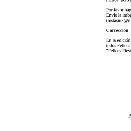
Por favor hág
Envíe la info
(
mstasiuk@nr
Corrección
En la edició
todos Felices
"Felices Fies
P