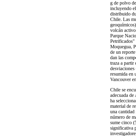
g de polvo d
incluyendo e
distribuido d
Chile. Las mu
geoquímicos)
volcán activo
Parque Naci
Petrificados
Moquegua, Pe
de un reporte
dan las compo
traza a parti
desviaciones 
resumida en 
Vancouver en
Chile se encu
adecuada de 
ha selecciona
material de r
una cantidad 
número de ma
sume cinco (5
significativa
investigador