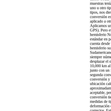
muestras tení
uno u otro t
tipos, nos di
conversión en
aplicado a ot
Aplicamos un
GPS). Pero es
hemisferio No
estándar en 
cuenta desde 
hemisferio su
Sudamericanos
siempre númer
desplazar el
10,000 km al 
junto con un 
segunda conv
conversión y 
ubicación cal
aproximadamen
aceptable, pe
conversión ti
medidas de t
deformación d
correctos. Es