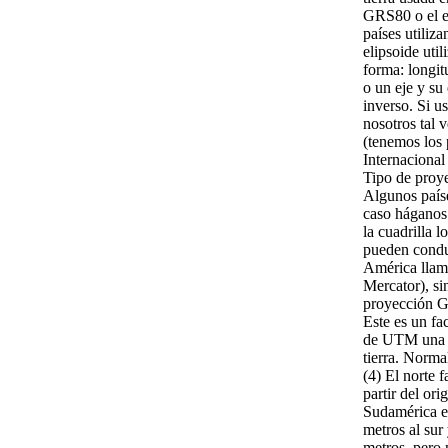
GRS80 o el 
países utiliz
elipsoide uti
forma: longi
o un eje y su
inverso. Si u
nosotros tal 
(tenemos los
Internacional
Tipo de proy
Algunos paíse
caso háganos
la cuadrilla 
pueden condu
América llam
Mercator), si
proyección Ga
Este es un fa
de UTM una me
tierra. Norm
(4) El norte 
partir del or
Sudamérica es
metros al sur
metros, pero 