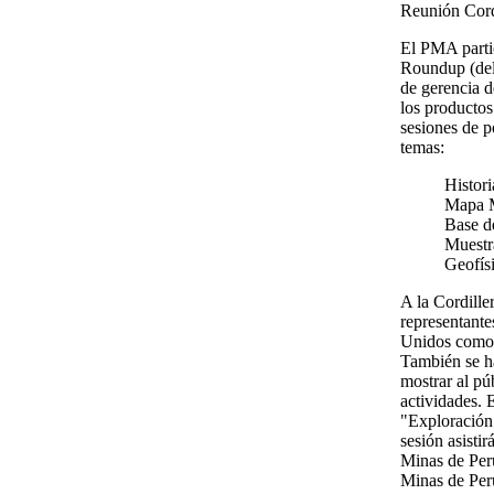
Reunión Cord
El PMA partic
Roundup (del
de gerencia 
los productos
sesiones de p
temas:
Histor
Mapa 
Base d
Muestr
Geofís
A la Cordille
representante
Unidos como 
También se h
mostrar al pú
actividades. 
"Exploración 
sesión asistir
Minas de Per
Minas de Perú