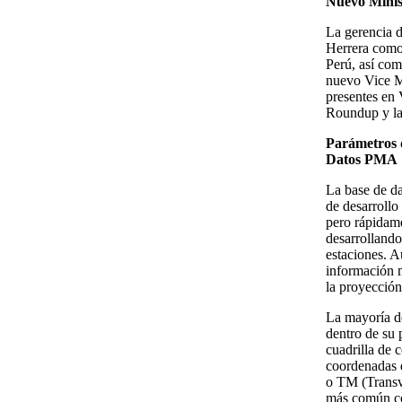
Nuevo Minis
La gerencia d
Herrera como
Perú, así co
nuevo Vice M
presentes en 
Roundup y la
Parámetros 
Datos PMA
La base de d
de desarrollo
pero rápidame
desarrollando
estaciones. A
información m
la proyección
La mayoría de
dentro de su 
cuadrilla de 
coordenadas 
o TM (Transve
más común co