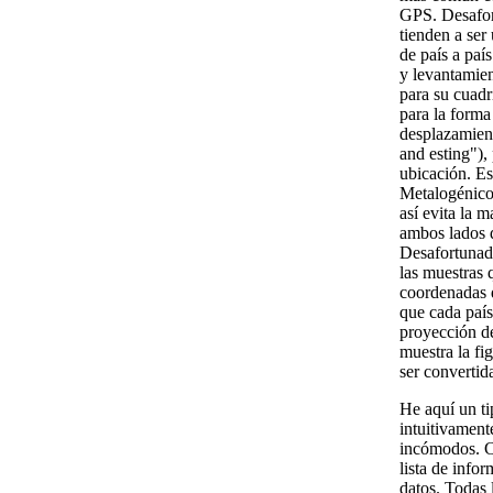
GPS. Desafor
tienden a ser
de país a paí
y levantamien
para su cuadr
para la forma 
desplazamient
and esting"), 
ubicación. Es
Metalogénico 
así evita la m
ambos lados d
Desafortunad
las muestras 
coordenadas d
que cada país
proyección de
muestra la fi
ser convertida
He aquí un ti
intuitivamen
incómodos. C
lista de info
datos. Todas 