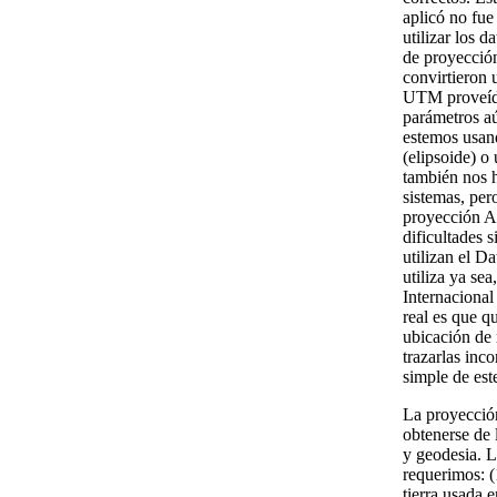
aplicó no fue
utilizar los 
de proyección
convirtieron 
UTM proveída
parámetros aú
estemos usand
(elipsoide) o
también nos 
sistemas, per
proyección A
dificultades 
utilizan el 
utiliza ya sea
Internacional
real es que q
ubicación de
trazarlas inc
simple de est
La proyecció
obtenerse de 
y geodesia. L
requerimos: (
tierra usada 