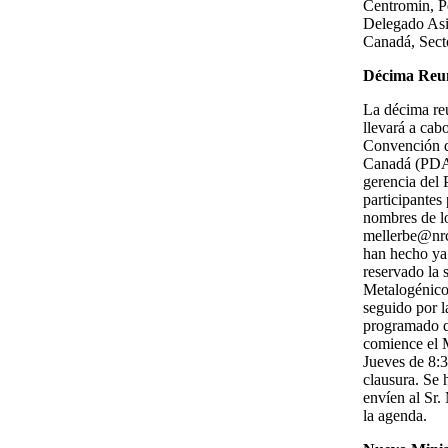
Centromin, P
Delegado Asis
Canadá, Secto
Décima Reun
La décima re
llevará a cab
Convención d
Canadá (PDAC
gerencia del
participantes
nombres de lo
mellerbe@nrc
han hecho ya 
reservado la 
Metalogénico 
seguido por l
programado q
comience el 
Jueves de 8:
clausura. Se 
envíen al Sr.
la agenda.