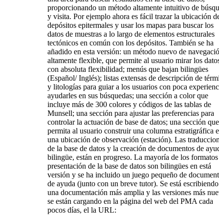
proporcionando un método altamente intuitivo de búsq
y visita. Por ejemplo ahora es fácil trazar la ubicación d
depósitos epitermales y usar los mapas para buscar los
datos de muestras a lo largo de elementos estructurales
tectónicos en común con los depósitos. También se ha
añadido en esta versión: un método nuevo de navegaci
altamente flexible, que permite al usuario mirar los dato
con absoluta flexibilidad; menús que bajan bilingües
(Español/ Inglés); listas extensas de descripción de térm
y litologías para guiar a los usuarios con poca experienc
ayudarles en sus búsquedas; una sección a color que
incluye más de 300 colores y códigos de las tablas de
Munsell; una sección para ajustar las preferencias para
controlar la actuación de base de datos; una sección que
permita al usuario construir una columna estratigráfica 
una ubicación de observación (estación). Las traduccio
de la base de datos y la creación de documentos de ayu
bilingüe, están en progreso. La mayoría de los formatos
presentación de la base de datos son bilingües en está
versión y se ha incluido un juego pequeño de documen
de ayuda (junto con un breve tutor). Se está escribiendo
una documentación más amplia y las versiones más nue
se están cargando en la página del web del PMA cada
pocos días, el la URL: