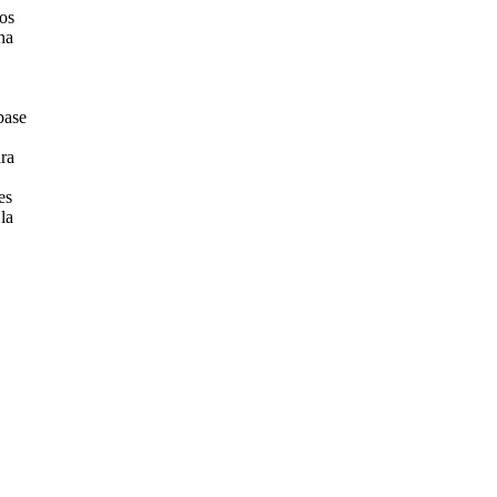
os
na
base
ra
es
la