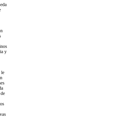
ueda
e
ón
s
inos
ia y
 le
en
nes
da
 de
tos
vas