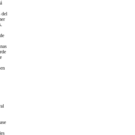
rá
 del
mer
s.
 de
inas
arde
e
 en
al
base
les