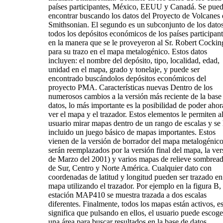
países participantes, México, EEUU y Canadá. Se pue
encontrar buscando los datos del Proyecto de Volcanes 
Smithsonian. El segundo es un subconjunto de los dato
todos los depósitos económicos de los países participant
en la manera que se le proveyeron al Sr. Robert Cockin
para su trazo en el mapa metalogénico. Estos datos
incluyen: el nombre del depósito, tipo, localidad, edad,
unidad en el mapa, grado y tonelaje, y puede ser
encontrado buscándolos depósitos económicos del
proyecto PMA. Características nuevas Dentro de los
numerosos cambios a la versión más reciente de la base
datos, lo más importante es la posibilidad de poder ahor
ver el mapa y el trazador. Estos elementos le permiten a
usuario mirar mapas dentro de un rango de escalas y se
incluido un juego básico de mapas importantes. Estos
vienen de la versión de borrador del mapa metalogénico
serán reemplazados por la versión final del mapa, la ver
de Marzo del 2001) y varios mapas de relieve sombrea
de Sur, Centro y Norte América. Cualquier dato con
coordenadas de latitud y longitud pueden ser trazado en
mapa utilizando el trazador. Por ejemplo en la figura B, 
estación MAP410 se muestra trazada a dos escalas
diferentes. Finalmente, todos los mapas están activos, e
significa que pulsando en ellos, el usuario puede escoge
una área para buscar resultados en la base de datos,