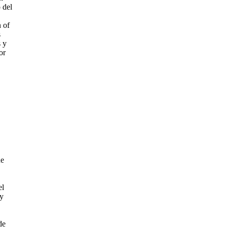
 del
 of
s
 y
or
ue
el
 y
de