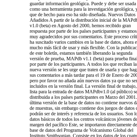
guardar información geológica. Puede y debe ser usada
como una herramienta para la investigación geológica, 
que de hecho para eso ha sido diseñada. Nuevos Datos
Añadidos A partir de la distribución inicial de la MAPd
v1.0 (beta) en Agosto del 2000, hemos recibido gran
respuesta por parte de los países participantes y estamos
muy agradecidos por sus comentarios. Este proceso crít
ha suscitado varios cambios en la base de datos, ahora e
mucho más fácil de usar y más flexible. Con la publica
de este boletín, estamos también liberando la segunda
versión de prueba, MAPdb v1.1 (beta) para prueba fina
por parte de los participantes. A todos los que reciban la
nueva versión se les urge que traten de usarla y que ha
sus comentarios a más tardar para el 19 de Enero de 20
pero por favor no añada aún nuevos datos ya que no se
incluidos en la versión final. La versión final de trabajo,
lista para la entrada de datos MAPdbv1.0 (al público) s
distribuida a los países participantes en Marzo del 2001
última versión de la base de datos no contiene nuevos d
de muestras, sin embargo contiene dos juegos de datos 
podrán ser de interés y referencia de los usuarios. Son l
datos básicos de todos los centros volcánicos jóvenes de
margen del pacífico Este, se importaron directamente de
base de datos del Programa de Volcanismo Global del
Instituto Smithsonian. Consiste en los datos de los cuatr