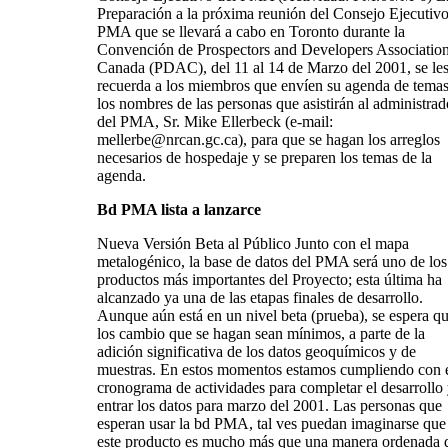
Preparación a la próxima reunión del Consejo Ejecutivo
PMA que se llevará a cabo en Toronto durante la
Convención de Prospectors and Developers Association
Canada (PDAC), del 11 al 14 de Marzo del 2001, se le
recuerda a los miembros que envíen su agenda de temas
los nombres de las personas que asistirán al administrad
del PMA, Sr. Mike Ellerbeck (e-mail:
mellerbe@nrcan.gc.ca
), para que se hagan los arreglos
necesarios de hospedaje y se preparen los temas de la
agenda.
Bd PMA lista a lanzarce
Nueva Versión Beta al Público Junto con el mapa
metalogénico, la base de datos del PMA será uno de los
productos más importantes del Proyecto; esta última ha
alcanzado ya una de las etapas finales de desarrollo.
Aunque aún está en un nivel beta (prueba), se espera q
los cambio que se hagan sean mínimos, a parte de la
adición significativa de los datos geoquímicos y de
muestras. En estos momentos estamos cumpliendo con 
cronograma de actividades para completar el desarrollo
entrar los datos para marzo del 2001. Las personas que
esperan usar la bd PMA, tal ves puedan imaginarse que
este producto es mucho más que una manera ordenada 