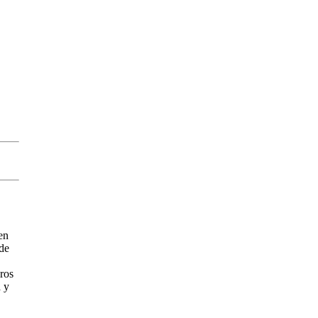
en
de
eros
a y