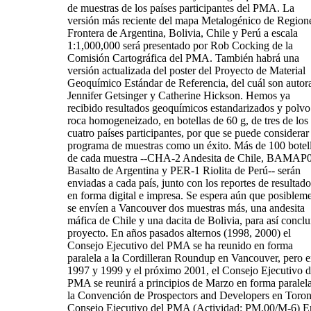
de muestras de los países participantes del PMA. La
versión más reciente del mapa Metalogénico de Region
Frontera de Argentina, Bolivia, Chile y Perú a escala
1:1,000,000 será presentado por Rob Cocking de la
Comisión Cartográfica del PMA. También habrá una
versión actualizada del poster del Proyecto de Material
Geoquímico Estándar de Referencia, del cuál son autor
Jennifer Getsinger y Catherine Hickson. Hemos ya
recibido resultados geoquímicos estandarizados y polvo
roca homogeneizado, en botellas de 60 g, de tres de los
cuatro países participantes, por que se puede considerar 
programa de muestras como un éxito. Más de 100 botel
de cada muestra --CHA-2 Andesita de Chile, BAMAP
Basalto de Argentina y PER-1 Riolita de Perú-- serán
enviadas a cada país, junto con los reportes de resultado
en forma digital e impresa. Se espera aún que posiblem
se envíen a Vancouver dos muestras más, una andesita
máfica de Chile y una dacita de Bolivia, para así conclui
proyecto. En años pasados alternos (1998, 2000) el
Consejo Ejecutivo del PMA se ha reunido en forma
paralela a la Cordilleran Roundup en Vancouver, pero 
1997 y 1999 y el próximo 2001, el Consejo Ejecutivo d
PMA se reunirá a principios de Marzo en forma paralela
la Convención de Prospectors and Developers en Toron
Consejo Ejecutivo del PMA (Actividad: PM.00/M-6) E