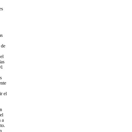
es
as
 de
el
las
01
s
ente
r el
en
el
 a
to.
n