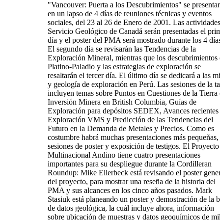
"Vancouver: Puerta a los Descubrimientos" se presenta
en un lapso de 4 días de reuniones técnicas y eventos
sociales, del 23 al 26 de Enero de 2001. Las actividades
Servicio Geológico de Canadá serán presentadas el pri
día y el poster del PMA será mostrado durante los 4 día
El segundo día se revisarán las Tendencias de la
Exploración Mineral, mientras que los descubrimientos
Platino-Paladio y las estrategias de exploración se
resaltarán el tercer día. El último día se dedicará a las m
y geología de exploración en Perú. Las sesiones de la t
incluyen temas sobre Puntos en Cuestiones de la Tierra 
Inversión Minera en British Columbia, Guías de
Exploración para depósitos SEDEX, Avances recientes
Exploración VMS y Predicción de las Tendencias del
Futuro en la Demanda de Metales y Precios. Como es
costumbre habrá muchas presentaciones más pequeñas,
sesiones de poster y exposición de testigos. El Proyecto
Multinacional Andino tiene cuatro presentaciones
importantes para su despliegue durante la Cordilleran
Roundup: Mike Ellerbeck está revisando el poster gener
del proyecto, para mostrar una reseña de la historia del
PMA y sus alcances en los cinco años pasados. Mark
Stasiuk está planeando un poster y demostración de la 
de datos geológica, la cuál incluye ahora, información
sobre ubicación de muestras y datos geoquímicos de mi