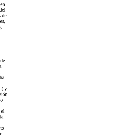
den
del
s de
es,
g
 de
a
l
 ha
 ( y
sión
do
 el
la
sto
r