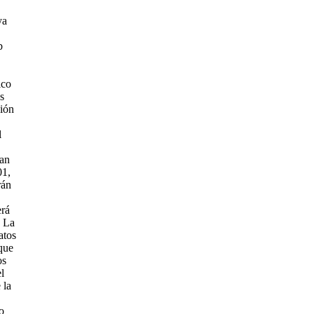
ya
b
ico
s
ción
l
gan
01,
rán
erá
. La
atos
que
os
l
 la
o