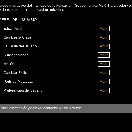
Video interactivo del interfaze de la Aplicación "Geosemantica V2.0. Para poder ver
videos se require la aplicacion quicktime.
PERFIL DEL USUARIO
Editar Perfil
Cambiar la Clave
La Cesta del usuario
Subscripciones
Mis Objetos
Cambiar Estilo
Perfil de Metadata
Preferencias del usuario
 mas información por favor contactar a Otto Krauth: