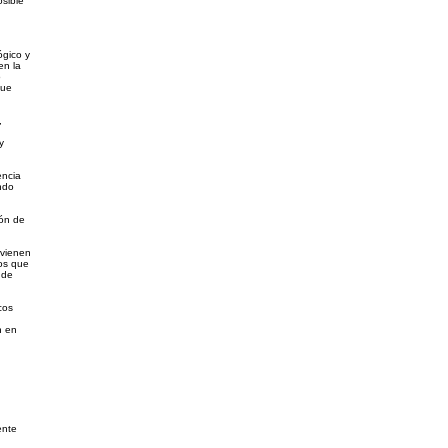
osible
ógico y
en la
o
que
,
y
encia
ndo
ión de
rvienen
tos que
 de
cos
n en
ente