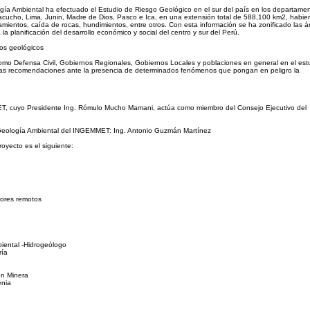
gía Ambiental ha efectuado el Estudio de Riesgo Geológico en el sur del país en los departame
cucho, Lima, Junin, Madre de Dios, Pasco e Ica, en una extensión total de 588,100 km2, habi
ientos, caída de rocas, hundimientos, entre otros. Con esta información se ha zonificado las á
la planificación del desarrollo económico y social del centro y sur del Perú.
ros geológicos
 como Defensa Civil, Gobiernos Regionales, Gobiernos Locales y poblaciones en general en el est
 las recomendaciones ante la presencia de determinados fenómenos que pongan en peligro la
MET, cuyo Presidente Ing. Rómulo Mucho Mamani, actúa como miembro del Consejo Ejecutivo del
e Geología Ambiental del INGEMMET: Ing. Antonio Guzmán Martínez
royecto es el siguiente:
sores remotos
iental -Hidrogeólogo
ría
ón Minera
énia