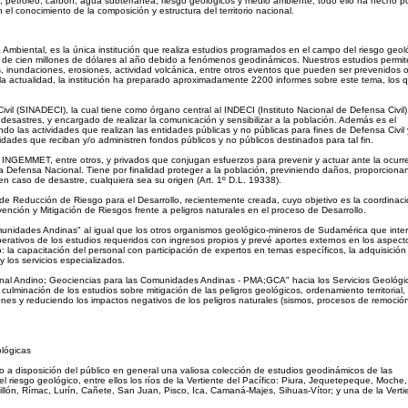
s, petróleo, carbón, agua subterránea, riesgo geológicos y medio ambiente, todo ello ha hecho p
el conocimiento de la composición y estructura del territorio nacional.
mbiental, es la única institución que realiza estudios programados en el campo del riesgo geol
 de cien millones de dólares al año debido a fenómenos geodinámicos. Nuestros estudios permit
, inundaciones, erosiones, actividad volcánica, entre otros eventos que pueden ser prevenidos 
a actualidad, la institución ha preparado aproximadamente 2200 informes sobre este tema, los 
l (SINADECI), la cual tiene como órgano central al INDECI (Instituto Nacional de Defensa Civil)
desastres, y encargado de realizar la comunicación y sensibilizar a la población. Además es el
ndo las actividades que realizan las entidades públicas y no públicas para fines de Defensa Civil 
dades que reciban y/o administren fondos públicos y no públicos destinados para tal fin.
NGEMMET, entre otros, y privados que conjugan esfuerzos para prevenir y actuar ante la ocurr
a Defensa Nacional. Tiene por finalidad proteger a la población, previniendo daños, proporciona
n caso de desastre, cualquiera sea su origen (Art. 1º D.L. 19338).
de Reducción de Riesgo para el Desarrollo, recientemente creada, cuyo objetivo es la coordinac
nción y Mitigación de Riesgos frente a peligros naturales en el proceso de Desarrollo.
nidades Andinas" al igual que los otros organismos geológico-mineros de Sudamérica que inte
operativos de los estudios requeridos con ingresos propios y prevé aportes externos en los aspec
o: la capacitación del personal con participación de expertos en temas específicos, la adquisición
y los servicios especializados.
ional Andino; Geociencias para las Comunidades Andinas - PMA;GCA" hacia los Servicios Geológi
lminación de los estudios sobre mitigación de las peligros geológicos, ordenamiento territorial,
iones y reduciendo los impactos negativos de los peligros naturales (sismos, procesos de remoció
ológicas
a disposición del público en general una valiosa colección de estudios geodinámicos de las
el riesgo geológico, entre ellos los ríos de la Vertiente del Pacífico: Piura, Jequetepeque, Moche,
lón, Rímac, Lurín, Cañete, San Juan, Pisco, Ica, Camaná-Majes, Sihuas-Vítor; y una de la Verti