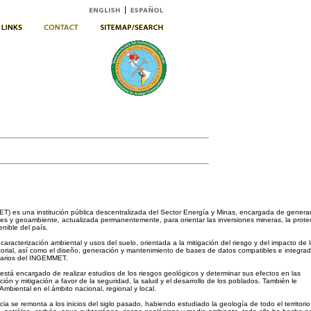
ET) es una institución pública descentralizada del Sector Energía y Minas, encargada de generar
les y geoambiente, actualizada permanentemente, para orientar las inversiones mineras, la prote
enible del país.
 caracterización ambiental y usos del suelo, orientada a la mitigación del riesgo y del impacto de 
torial, así como el diseño, generación y mantenimiento de bases de datos compatibles e integra
itarios del INGEMMET.
tá encargado de realizar estudios de los riesgos geológicos y determinar sus efectos en las
n y mitigación a favor de la seguridad, la salud y el desarrollo de los poblados. También le
biental en el ámbito nacional, regional y local.
ia se remonta a los inicios del siglo pasado, habiendo estudiado la geología de todo el territorio