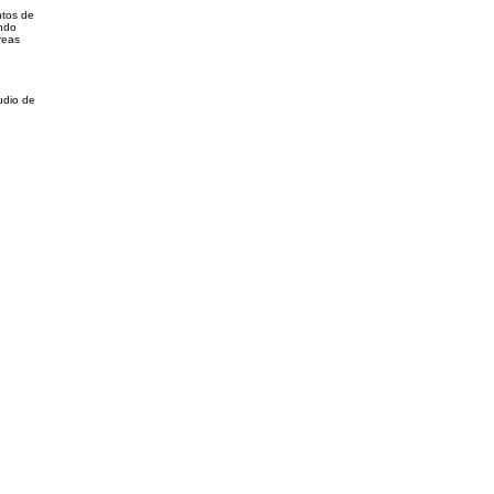
ntos de
endo
reas
udio de