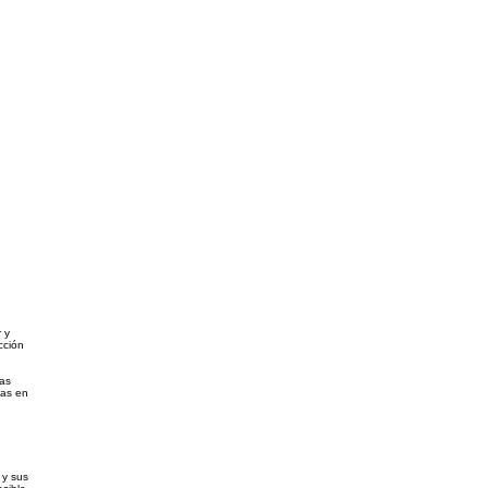
 y
cción
las
das en
 y sus