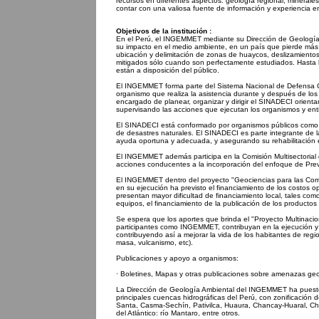
recursos en diferentes aspectos: geología regional, minerale
contar con una valiosa fuente de información y experiencia en 
Objetivos de la institución :
En el Perú, el INGEMMET mediante su Dirección de Geología A
su impacto en el medio ambiente, en un país que pierde más
ubicación y delimitación de zonas de huaycos, deslizamientos
mitigados sólo cuando son perfectamente estudiados. Hasta l
están a disposición del público.
El INGEMMET forma parte del Sistema Nacional de Defensa Civi
organismo que realiza la asistencia durante y después de los 
encargado de planear, organizar y dirigir el SINADECI orienta
supervisando las acciones que ejecutan los organismos y enti
El SINADECI está conformado por organismos públicos como I
de desastres naturales. El SINADECI es parte integrante de l
ayuda oportuna y adecuada, y asegurando su rehabilitación e
El INGEMMET además participa en la Comisión Multisectorial 
acciones conducentes a la incorporación del enfoque de Preve
El INGEMMET dentro del proyecto "Geociencias para las Comu
en su ejecución ha previsto el financiamiento de los costos 
presentan mayor dificultad de financiamiento local, tales com
equipos, el financiamiento de la publicación de los productos 
Se espera que los aportes que brinda el "Proyecto Multinac
participantes como INGEMMET, contribuyan en la ejecución y cu
contribuyendo así a mejorar la vida de los habitantes de reg
masa, vulcanismo, etc).
Publicaciones y apoyo a organismos:
· Boletines, Mapas y otras publicaciones sobre amenazas ge
La Dirección de Geología Ambiental del INGEMMET ha puesto 
principales cuencas hidrográficas del Perú, con zonificación d
Santa, Casma-Sechín, Pativilca, Huaura, Chancay-Huaral, Chil
del Atlántico: río Mantaro, entre otros.