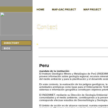
Peru
mandato de la institución:
El Instituto Geológico Minero y Metalúrgico de Perú (INGEMM
proveer información sobre geología regional, recursos minera
del medio ambiente y para la planificación y el desarrollo sost
En este contexto, la evaluación de los peligros geológicos, la
actividades antrópicas como base para el Ordenamiento Terri
sistemas e información geográfica constituyen objetivos prior
El INGEMMET, mediante su Dirección de Geología Ambiental es
comunidades y el medio ambiente, contribuyendo a la prevenció
corresponde efectuar estudios de Geomorfología y Geología Am
El ámbito de acción es de alcance nacional, nuestra experienc