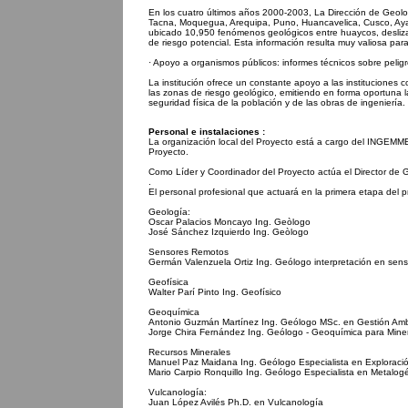
En los cuatro últimos años 2000-2003, La Dirección de Geolo
Tacna, Moquegua, Arequipa, Puno, Huancavelica, Cusco, Aya
ubicado 10,950 fenómenos geológicos entre huaycos, deslizam
de riesgo potencial. Esta información resulta muy valiosa para 
· Apoyo a organismos públicos: informes técnicos sobre pelig
La institución ofrece un constante apoyo a las instituciones
las zonas de riesgo geológico, emitiendo en forma oportuna
seguridad física de la población y de las obras de ingeniería.
Personal e instalaciones :
La organización local del Proyecto está a cargo del INGEM
Proyecto.
Como Líder y Coordinador del Proyecto actúa el Director d
.
El personal profesional que actuará en la primera etapa del p
Geología:
Oscar Palacios Moncayo Ing. Geòlogo
José Sánchez Izquierdo Ing. Geòlogo
Sensores Remotos
Germán Valenzuela Ortiz Ing. Geólogo interpretación en sen
Geofísica
Walter Parí Pinto Ing. Geofísico
Geoquímica
Antonio Guzmán Martínez Ing. Geólogo MSc. en Gestión Amb
Jorge Chira Fernández Ing. Geólogo - Geoquímica para Mine
Recursos Minerales
Manuel Paz Maidana Ing. Geólogo Especialista en Exploraci
Mario Carpio Ronquillo Ing. Geólogo Especialista en Metalog
Vulcanología:
Juan López Avilés Ph.D. en Vulcanología