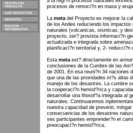
a la regi?n procesos naturales extremo
procesos de remoci?n en masa y erupc
La
meta
del Proyecto es mejorar la cal
de los Andes reduciendo los impactos
naturales (volcanicas, sismicas, y des
proyecto, ser? provista informaci?n geo
actualizada e integrada sobre amenaza
planificaci?n territorial y, 2- reducci
Esta
meta
est? directamente en armon
conclusiones de la Cumbre de las Am?r
de 2001. En esa reuni?n 34 naciones d
que una de las prioridades m?s altas d
manejo de los desastres. La cumbre s
la cooperaci?n hemisf?rica y capacida
desarrollar una filosof?a integrada al
naturales. Continuaremos inplementan
nuestra capacidad de prevenir, mitigar
consecuencias de los desastres natur
ses participantes emprender?n el cami
preocupaci?n hemisf?rica.